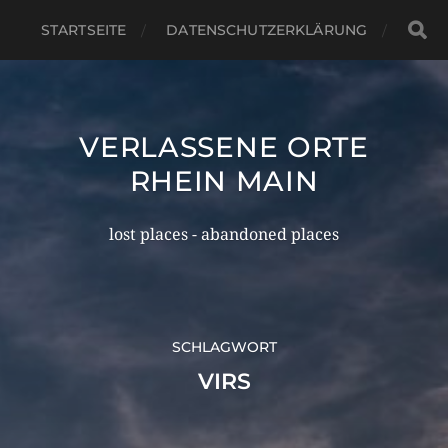
STARTSEITE
DATENSCHUTZERKLÄRUNG
VERLASSENE ORTE
RHEIN MAIN
lost places - abandoned places
SCHLAGWORT
VIRS