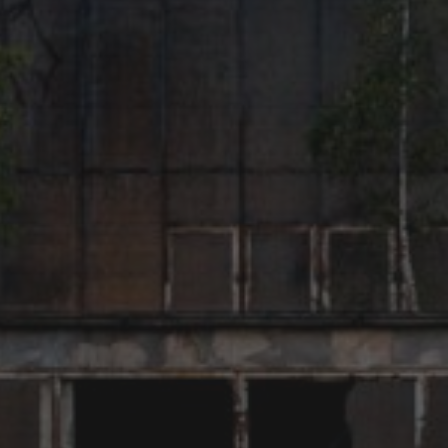
KATEGORIEN
Verlassene Gewerbeliegenschaften
Verlassene Industrie
Verlassene Militäreinrichtungen
SCHLAGWÖRTER
abandoned place
Art
alte Fabrik
1up
cubemeister
Brache
CSAR
ATOK
CASI
dirt
cubemeister.de
Daltons
DENK
exploration
Frankfurt
DNS
Frankfurtgraffiti
Frankfurtlostplace
Graffiti
Frankfurtstreetart