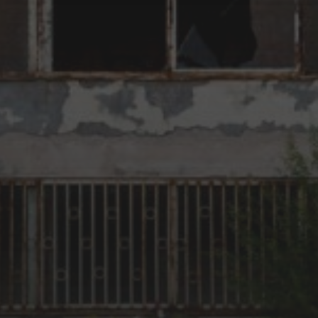
lost place
Graffitifrankfurt
GUILT
lostplace
lost places
lostplacefrankfurt
Military
Millitary Area
lostplaces
MBC
Rotten
MitBaumarktCans
NATURESTRIKESBACK
RESQ
Rotten Place
Spraycanart
urban
urban
Streetart
THRONE
exploration
US ARMY
US ARMY
verlassene Orte
Facilities
verlassener Ort
Wiesbaden
ARCHIV
Dezember 2016
September 2016