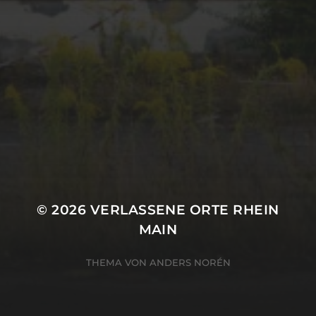
August 2016
META
Anmelden
Eintrags-Feed
Kommentar-Feed
WordPress.org
© 2026
VERLASSENE ORTE RHEIN
MAIN
THEMA VON
ANDERS NORÉN