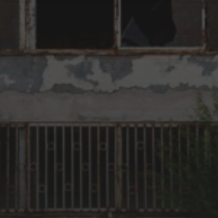
lost place
Graffitifrankfurt
GUILT
lostplace
lost places
lostplacefrankfurt
Military
Millitary Area
lostplaces
MBC
Rotten
MitBaumarktCans
NATURESTRIKESBACK
RESQ
Rotten Place
Spraycanart
urban
urban
Streetart
THRONE
exploration
US ARMY
US ARMY
verlassene Orte
Facilities
verlassener Ort
Wiesbaden
ARCHIV
Dezember 2016
September 2016