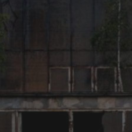
KATEGORIEN
Verlassene Gewerbeliegenschaften
Verlassene Industrie
Verlassene Militäreinrichtungen
SCHLAGWÖRTER
abandoned place
Art
alte Fabrik
1up
cubemeister
Brache
CSAR
ATOK
CASI
dirt
cubemeister.de
Daltons
DENK
exploration
Frankfurt
DNS
Frankfurtgraffiti
Frankfurtlostplace
Graffiti
Frankfurtstreetart