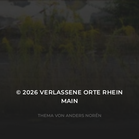
August 2016
META
Anmelden
Eintrags-Feed
Kommentar-Feed
WordPress.org
© 2026
VERLASSENE ORTE RHEIN
MAIN
THEMA VON
ANDERS NORÉN