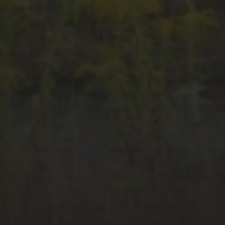
Rotten
MitBaumarktCans
NATURESTRIKESBACK
RESQ
Rotten Place
Spraycanart
urban
urban
Streetart
THRONE
exploration
US ARMY
US ARMY
verlassene Orte
Facilities
verlassener Ort
Wiesbaden
ARCHIV
Dezember 2016
September 2016
August 2016
META