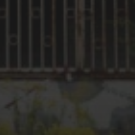
Verlassene Industrie
Verlassene Militäreinrichtungen
SCHLAGWÖRTER
abandoned place
Art
alte Fabrik
1up
cubemeister
Brache
CSAR
ATOK
CASI
dirt
cubemeister.de
Daltons
DENK
exploration
Frankfurt
DNS
Frankfurtgraffiti
Frankfurtlostplace
Graffiti
Frankfurtstreetart
lost place
Graffitifrankfurt
GUILT
lostplace
lost places
lostplacefrankfurt
Military
Millitary Area
lostplaces
MBC