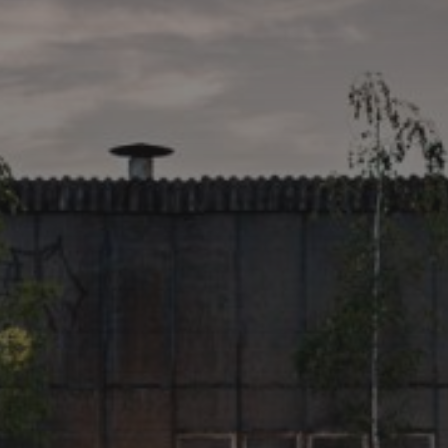
KATEGORIEN
Verlassene Gewerbeliegenschaften
Verlassene Industrie
Verlassene Militäreinrichtungen
SCHLAGWÖRTER
abandoned place
Art
alte Fabrik
1up
cubemeister
Brache
CSAR
ATOK
CASI
dirt
cubemeister.de
Daltons
DENK
exploration
Frankfurt
DNS
Frankfurtgraffiti
Frankfurtlostplace
Graffiti