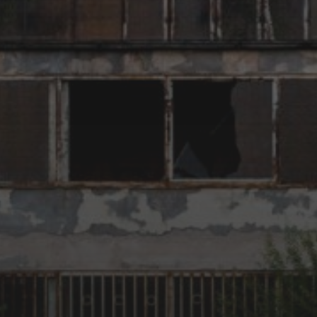
Frankfurtstreetart
lost place
Graffitifrankfurt
GUILT
lostplace
lost places
lostplacefrankfurt
Military
Millitary Area
lostplaces
MBC
Rotten
MitBaumarktCans
NATURESTRIKESBACK
RESQ
Rotten Place
Spraycanart
urban
urban
Streetart
THRONE
exploration
US ARMY
US ARMY
verlassene Orte
Facilities
verlassener Ort
Wiesbaden
ARCHIV
Dezember 2016
September 2016