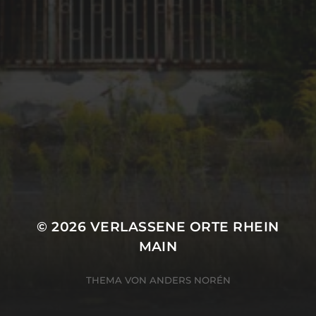
August 2016
META
Anmelden
Eintrags-Feed
Kommentar-Feed
WordPress.org
© 2026
VERLASSENE ORTE RHEIN
MAIN
THEMA VON
ANDERS NORÉN