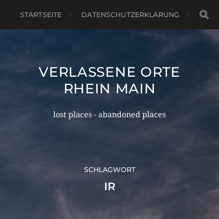
STARTSEITE
DATENSCHUTZERKLÄRUNG
VERLASSENE ORTE
RHEIN MAIN
lost places - abandoned places
SCHLAGWORT
IR